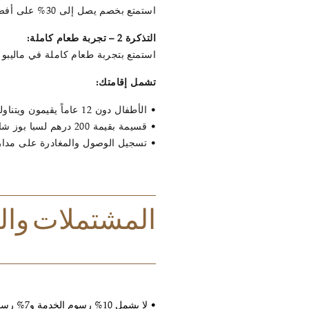
استمتع بخصم يصل إلى 30% على أفضل سعر متاح.
التذكرة 2 – تجربة طعام كاملة:
استمتع بتجربة طعام كاملة في ماليبو س
تشمل إقامتك:
• الأطفال دون 12 عاماً يقيمون ويتناولون الطعام مجاناً
• قسيمة بقيمة 200 درهم لسبا بوز شاتو بيرجيه
• تسجيل الوصول والمغادرة على مدار 24 ساع
المشتملات وال
• لا يشمل 10% رسوم الخدمة و7% رسوم البلدية و5% ضريبة القيمة المضافة.