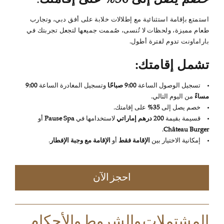
خصم يصل إلى 30% على إقامتك
.
استمتع بإقامة استثنائية مع إطلالات خلابة على أفق دبي، وتجارب
طعام مميزة، ولحظات لا تُنسى، صُممت جميعها لتجعل تجربتك في
باراماونت تدوم لفترة أطول.
تشمل إقامتك:
تسجيل الوصول الساعة
9:00 صباحًا
وتسجيل المغادرة الساعة
9:00
مساءً
من اليوم التالي.
خصم يصل إلى
35%
على إقامتك.
قسيمة بقيمة
200 درهم إماراتي
لاستخدامها في
Pause Spa
أو
.
Château Burger
إمكانية الاختيار بين
الإقامة فقط
أو
الإقامة مع وجبة الإفطار
.
احجز الآن
المشتملات والشروط والأحكام