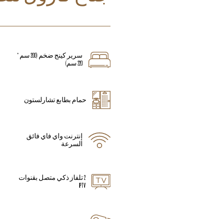
سرير كينج ضخم (200 سم *
220 سم)
حمام بطابع تشارلستون
إنترنت واي فاي فائق
السرعة
2 تلفاز ذكي متصل بقنوات
IPTV