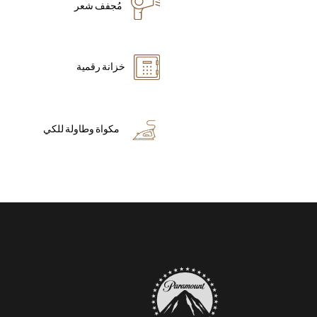
مُجفف شعر
خزانة رقمية
مكواة وطاولة للكي