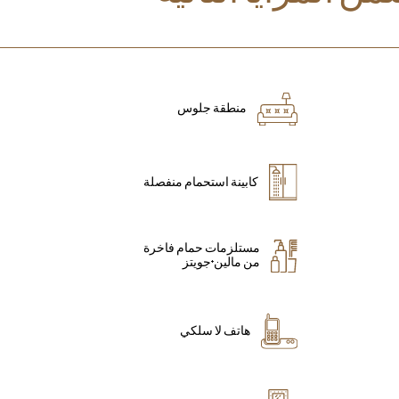
منطقة جلوس
كابينة استحمام منفصلة
مستلزمات حمام فاخرة
من مالين+جويتز
هاتف لا سلكي