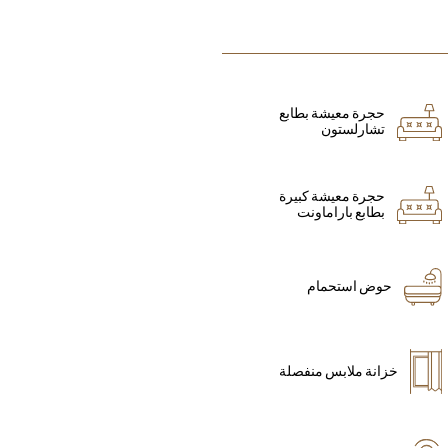
حجرة معيشة بطابع
تشارلستون
حجرة معيشة كبيرة
بطابع باراماونت
حوض استحمام
خزانة ملابس منفصلة