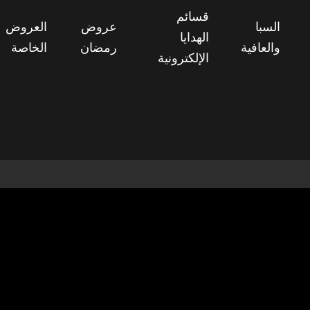
قسائم
السبا
عروض
العروض
الهدايا
والعافية
رمضان
الخاصة
الإلكترونية