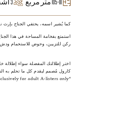
105-111 متر مربع
3 أشخاص بالغين
كما يُشير اسمه، يحتفي الجناح بإرث ن
استمتع بفخامة المساحة في هذا الجناح
ركن للتزيين، وحوض للاستحمام ودش غز
.
اختر إطلالتك المفضلة سواء إطلالة خلاب
كارول مُصمم ليقدم كل ما تحلم به ال
*Carole Suites are exclusively for adult A-listers only