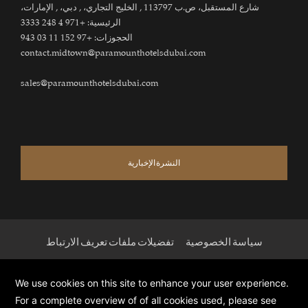
شارع المستقبل، ص.ب 113797 , الخليج التجاري، , دبي، , الإمارات،
الرئيسية:
+971 4 248 3333
الحجوزات:
+97 152 11 03 943
contact.midtown@paramounthotelsdubai.com
sales@paramounthotelsdubai.com
النشرة الإخبارية
سياسة الخصوصية
تفضيلات ملفات تعريف الارتباط
الشروط والأحكام
الأمان أولويتنا القصوى
2026
جميع الحقوق محفوظة لـفنادق باراماونت